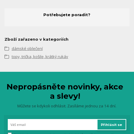
Potřebujete poradit?
Zboží zařazeno v kategoriích
dámské oblečení
topy, trička, košile, krátký rukáv
Nepropásněte novinky, akce
a slevy!
Můžete se kdykoli odhlásit. Zasíláme jednou za 14 dní.
Přihlásit se