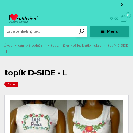
0
0 Kč
Menu
Úvod
dámské oblečení
topy, trička, košile, krátký rukáv
topík D-SIDE
- L
topík D-SIDE - L
Akce