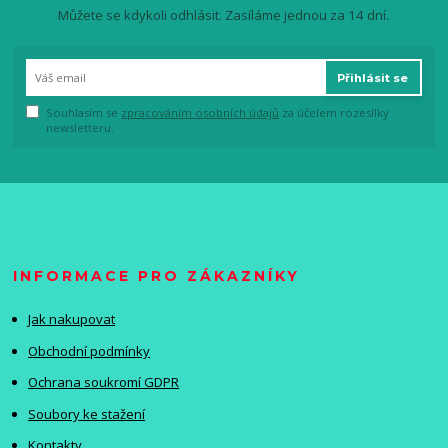
Můžete se kdykoli odhlásit. Zasíláme jednou za 14 dní.
Přihlásit se
Souhlasím se
zpracováním osobních údajů
za účelem rozesílky
newsletteru.
INFORMACE PRO ZÁKAZNÍKY
Jak nakupovat
Obchodní podmínky
Ochrana soukromí GDPR
Soubory ke stažení
Kontakty