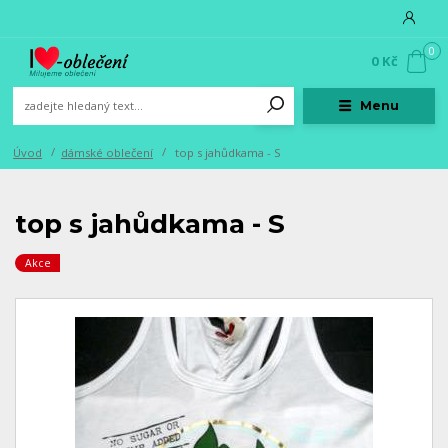
0
0 Kč
Menu
Úvod
dámské oblečení
top s jahůdkama - S
top s jahůdkama - S
Akce