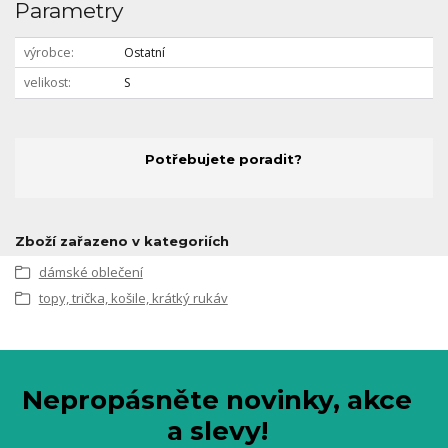
Parametry
výrobce
Ostatní
velikost
S
Potřebujete poradit?
Zboží zařazeno v kategoriích
dámské oblečení
topy, trička, košile, krátký rukáv
Nepropásněte novinky, akce
a slevy!