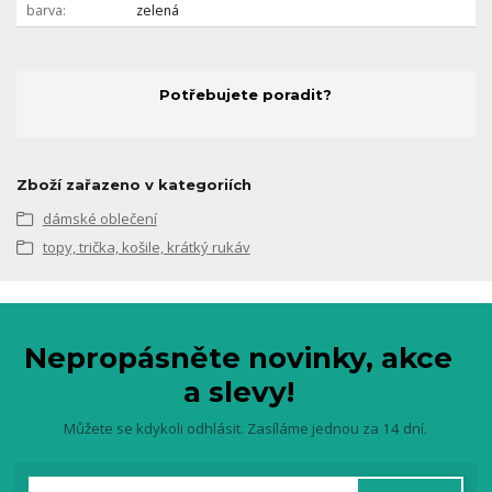
barva
zelená
Potřebujete poradit?
Zboží zařazeno v kategoriích
dámské oblečení
topy, trička, košile, krátký rukáv
Nepropásněte novinky, akce
a slevy!
Můžete se kdykoli odhlásit. Zasíláme jednou za 14 dní.