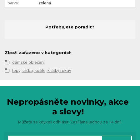
barva
zelená
Potřebujete poradit?
Zboží zařazeno v kategoriích
dámské oblečení
topy, trička, košile, krátký rukáv
Nepropásněte novinky, akce
a slevy!
Můžete se kdykoli odhlásit. Zasíláme jednou za 14 dní.