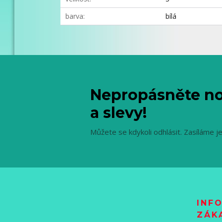
barva
bílá
Nepropásněte no
a slevy!
Můžete se kdykoli odhlásit. Zasíláme j
INF
ZÁK