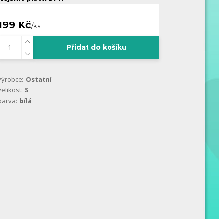
199 Kč
/
ks
Přidat do košíku
výrobce:
Ostatní
velikost:
S
barva:
bílá