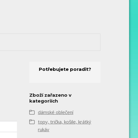
Potřebujete poradit?
Zboží zařazeno v
kategoriích
dámské oblečení
topy, trička, košile, krátký
rukáv