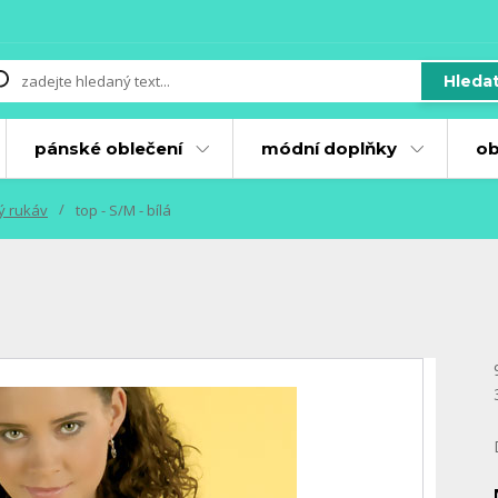
Hleda
pánské oblečení
módní doplňky
ob
ký rukáv
top - S/M - bílá