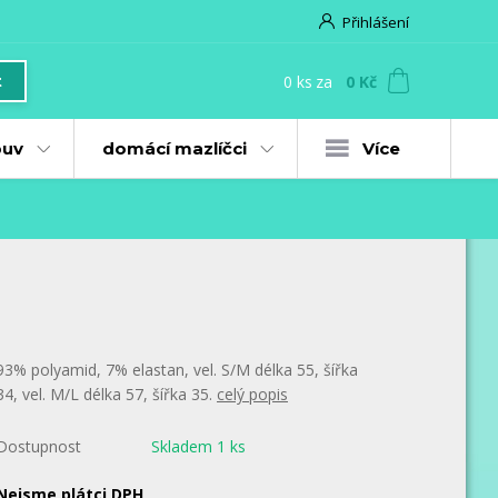
Přihlášení
0
ks
za
0 Kč
t
uv
domácí mazlíčci
Více
93% polyamid, 7% elastan, vel. S/M délka 55, šířka
34, vel. M/L délka 57, šířka 35.
celý popis
Dostupnost
Skladem 1 ks
Nejsme plátci DPH