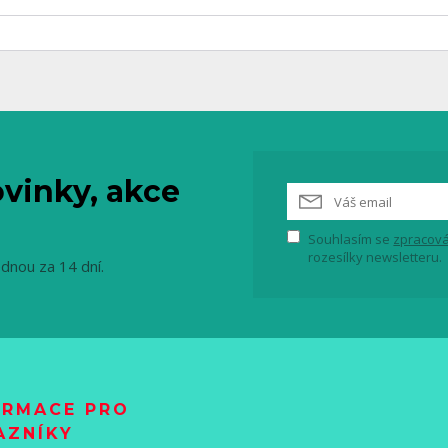
vinky, akce
Souhlasím se
zpracová
rozesílky newsletteru.
ednou za 14 dní.
ORMACE PRO
AZNÍKY