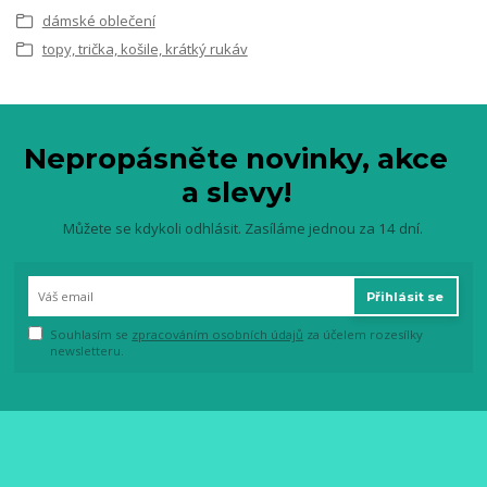
dámské oblečení
topy, trička, košile, krátký rukáv
Nepropásněte novinky, akce
a slevy!
Můžete se kdykoli odhlásit. Zasíláme jednou za 14 dní.
Přihlásit se
Souhlasím se
zpracováním osobních údajů
za účelem rozesílky
newsletteru.