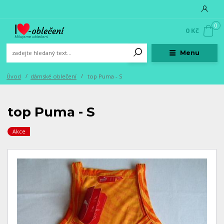
0
0 Kč
Menu
Úvod
dámské oblečení
top Puma - S
top Puma - S
Akce