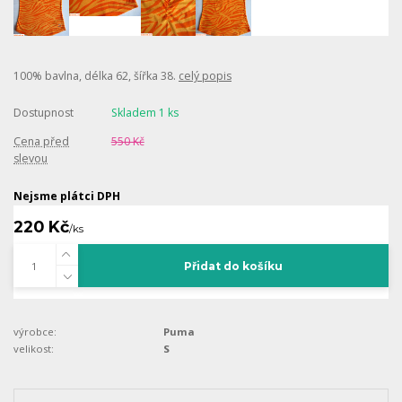
100% bavlna, délka 62, šířka 38.
celý popis
Dostupnost
Skladem 1 ks
Cena před
550 Kč
slevou
Nejsme plátci DPH
220 Kč
/
ks
Přidat do košíku
výrobce:
Puma
velikost:
S