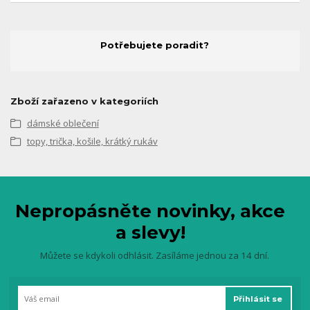
Potřebujete poradit?
Zboží zařazeno v kategoriích
dámské oblečení
topy, trička, košile, krátký rukáv
Nepropásněte novinky, akce
a slevy!
Můžete se kdykoli odhlásit. Zasíláme jednou za 14 dní.
Přihlásit se