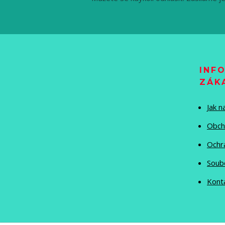
INF
ZÁK
Jak 
Obch
Ochr
Soub
Kont