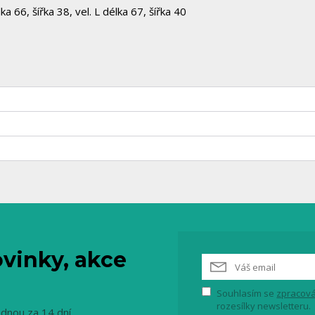
ka 66, šířka 38, vel. L délka 67, šířka 40
vinky, akce
Souhlasím se
zpracová
rozesílky newsletteru.
ednou za 14 dní.