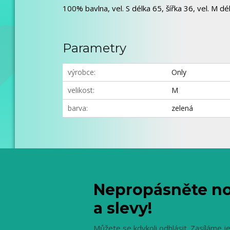
100% bavlna, vel. S délka 65, šířka 36, vel. M dél
Parametry
výrobce
Only
velikost
M
barva
zelená
Nepropásněte no
a slevy!
Můžete se kdykoli odhlásit. Zasíláme j