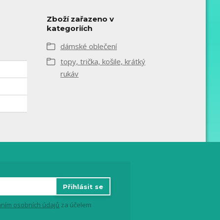
Zboží zařazeno v
kategoriích
dámské oblečení
topy, trička, košile, krátký
rukáv
Přihlásit se
ním osobních údajů
za účelem