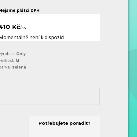
Nejsme plátci DPH
410 Kč
/
ks
Momentálně není k dispozici
výrobce:
Only
velikost:
M
barva:
zelená
Potřebujete poradit?