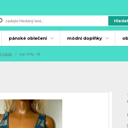
Hleda
pánské oblečení
módní doplňky
ob
ký rukáv
top Only - M