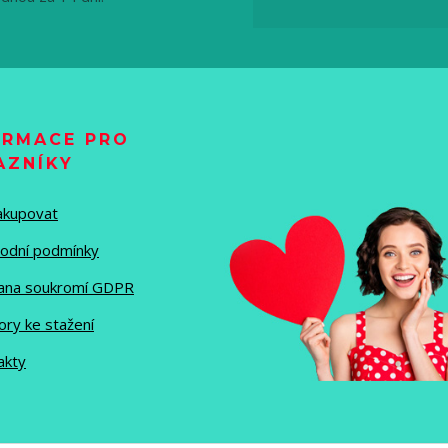
ORMACE PRO
AZNÍKY
nakupovat
odní podmínky
ana soukromí GDPR
ory ke stažení
akty