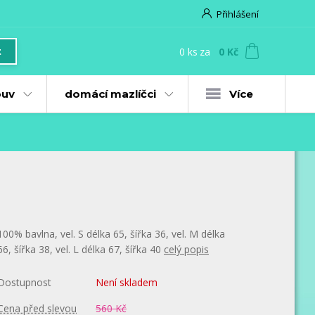
Přihlášení
0
ks
za
0 Kč
t
uv
domácí mazlíčci
Více
100% bavlna, vel. S délka 65, šířka 36, vel. M délka
66, šířka 38, vel. L délka 67, šířka 40
celý popis
Dostupnost
Není skladem
Cena před slevou
560 Kč