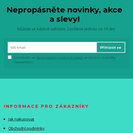
Nepropásněte novinky, akce
a slevy!
Můžete se kdykoli odhlásit. Zasíláme jednou za 14 dní.
Přihlásit se
Souhlasím se
zpracováním osobních údajů
za účelem rozesílky
newsletteru.
INFORMACE PRO ZÁKAZNÍKY
Jak nakupovat
Obchodní podmínky