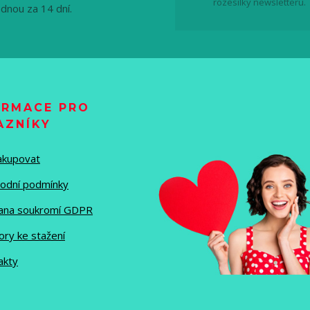
rozesílky newsletteru.
ednou za 14 dní.
ORMACE PRO
AZNÍKY
nakupovat
odní podmínky
ana soukromí GDPR
ory ke stažení
akty