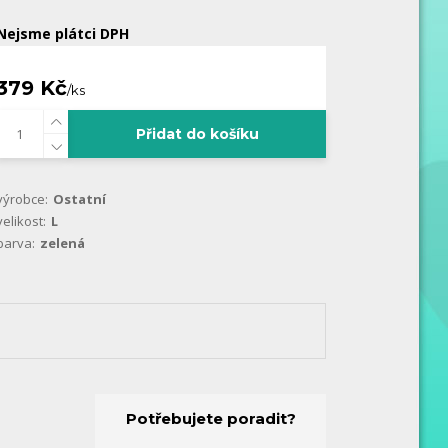
Nejsme plátci DPH
379 Kč
/
ks
Přidat do košíku
výrobce:
Ostatní
velikost:
L
barva:
zelená
Potřebujete poradit?