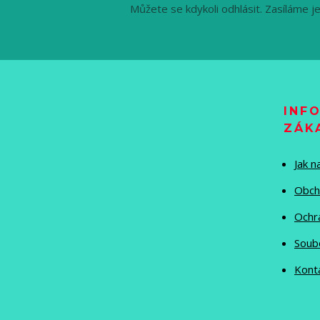
Můžete se kdykoli odhlásit. Zasíláme j
INF
ZÁK
Jak 
Obch
Ochr
Soub
Kont