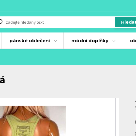
Hleda
pánské oblečení
módní doplňky
ob
ná