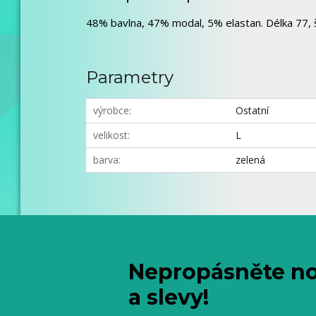
48% bavlna, 47% modal, 5% elastan. Délka 77, š
Parametry
výrobce
Ostatní
velikost
L
barva
zelená
Nepropásněte no
a slevy!