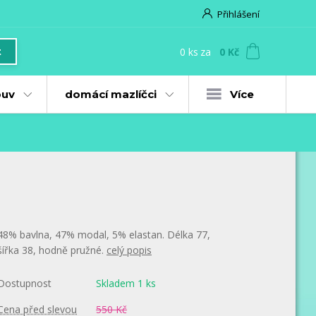
Přihlášení
0
ks
za
0 Kč
t
uv
domácí mazlíčci
Více
48% bavlna, 47% modal, 5% elastan. Délka 77,
šířka 38, hodně pružné.
celý popis
Dostupnost
Skladem 1 ks
Cena před slevou
550 Kč