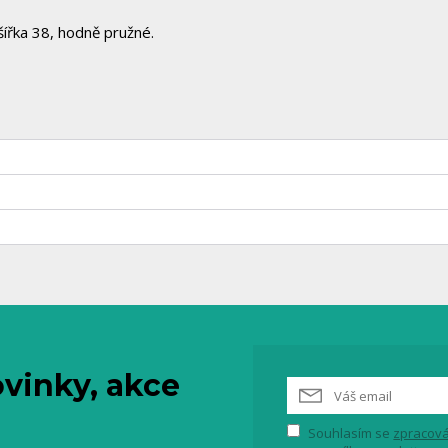
ířka 38, hodně pružné.
vinky, akce
Souhlasím se
zpracová