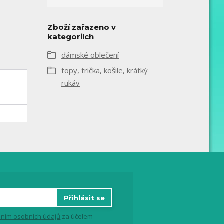
Zboží zařazeno v
kategoriích
dámské oblečení
topy, trička, košile, krátký
rukáv
Přihlásit se
ním osobních údajů
za účelem