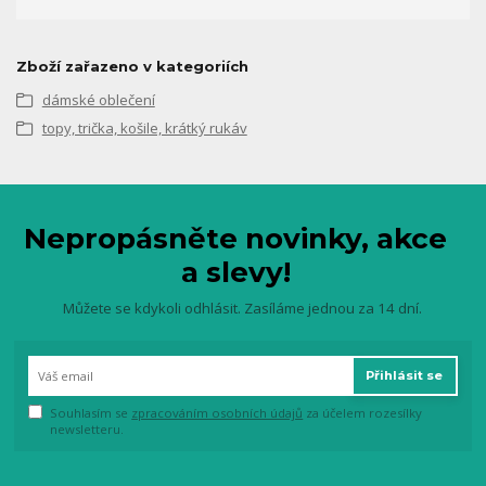
Zboží zařazeno v kategoriích
dámské oblečení
topy, trička, košile, krátký rukáv
Nepropásněte novinky, akce
a slevy!
Můžete se kdykoli odhlásit. Zasíláme jednou za 14 dní.
Přihlásit se
Souhlasím se
zpracováním osobních údajů
za účelem rozesílky
newsletteru.