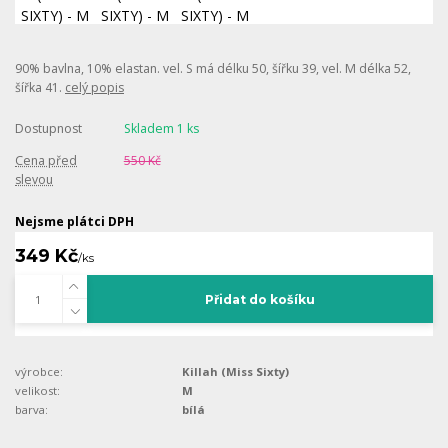
90% bavlna, 10% elastan. vel. S má délku 50, šířku 39, vel. M délka 52,
šířka 41.
celý popis
Dostupnost
Skladem 1 ks
Cena před
550 Kč
slevou
Nejsme plátci DPH
349 Kč
/
ks
Přidat do košíku
výrobce:
Killah (Miss Sixty)
velikost:
M
barva:
bílá