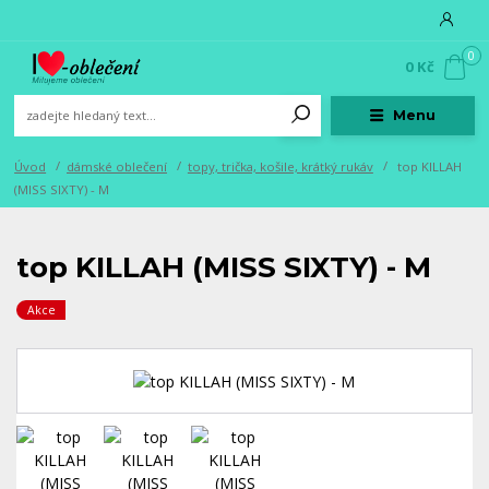
0
0 Kč
Menu
Úvod
dámské oblečení
topy, trička, košile, krátký rukáv
top KILLAH
(MISS SIXTY) - M
top KILLAH (MISS SIXTY) - M
Akce