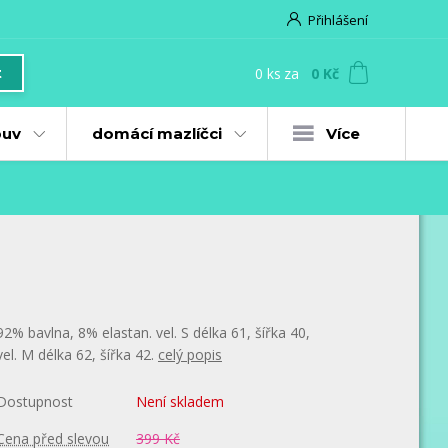
Přihlášení
0
ks
za
0 Kč
t
uv
domácí mazlíčci
Více
92% bavlna, 8% elastan. vel. S délka 61, šířka 40,
vel. M délka 62, šířka 42.
celý popis
Dostupnost
Není skladem
Cena před slevou
399 Kč