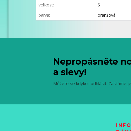
velikost
S
barva
oranžová
Nepropásněte no
a slevy!
Můžete se kdykoli odhlásit. Zasíláme j
INF