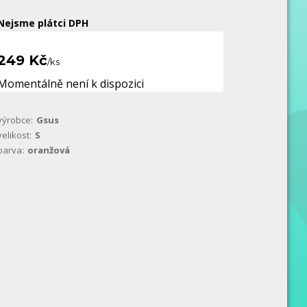
Nejsme plátci DPH
249 Kč
/
ks
Momentálně není k dispozici
výrobce:
Gsus
velikost:
S
barva:
oranžová