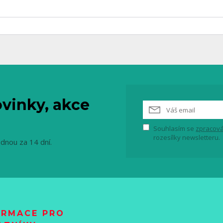
vinky, akce
Souhlasím se
zpracová
rozesílky newsletteru.
ednou za 14 dní.
ORMACE PRO