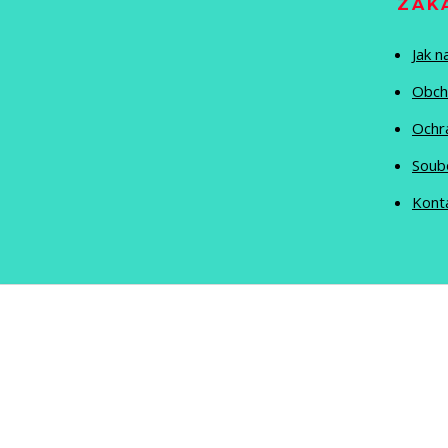
ZÁK
Jak 
Obch
Ochr
Soub
Kont