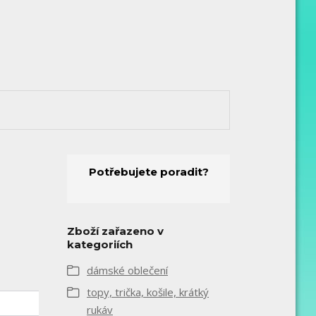
Potřebujete poradit?
Zboží zařazeno v
kategoriích
dámské oblečení
topy, trička, košile, krátký
rukáv