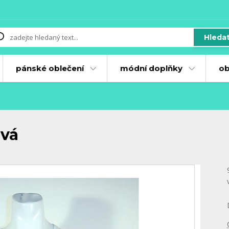
Hleda
pánské oblečení
módní doplňky
ob
á
ová