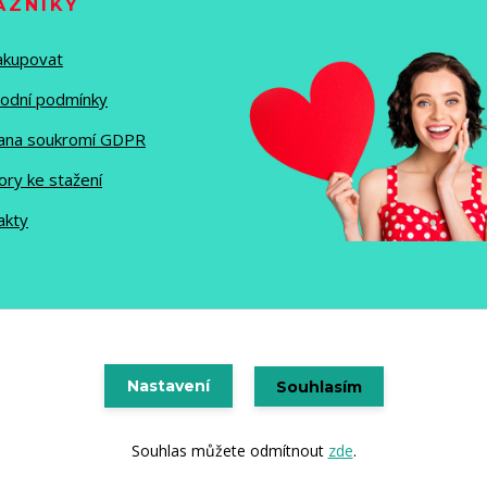
AZNÍKY
nakupovat
odní podmínky
ana soukromí GDPR
ory ke stažení
akty
Vytvořeno na
Nastavení
Eshop-rychle.cz
Souhlasím
Souhlas můžete odmítnout
zde
.