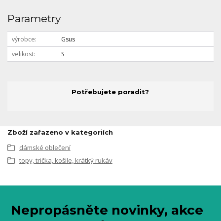
Parametry
výrobce
Gsus
velikost
S
Potřebujete poradit?
Zboží zařazeno v kategoriích
dámské oblečení
topy, trička, košile, krátký rukáv
Nepropásněte novinky, akce