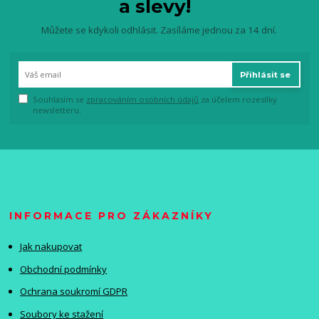
a slevy!
Můžete se kdykoli odhlásit. Zasíláme jednou za 14 dní.
Přihlásit se
Souhlasím se
zpracováním osobních údajů
za účelem rozesílky
newsletteru.
INFORMACE PRO ZÁKAZNÍKY
Jak nakupovat
Obchodní podmínky
Ochrana soukromí GDPR
Soubory ke stažení