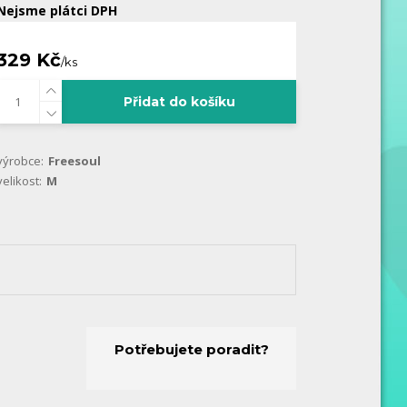
Nejsme plátci DPH
329 Kč
/
ks
Přidat do košíku
výrobce:
Freesoul
velikost:
M
Potřebujete poradit?