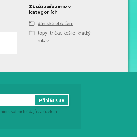
Zboží zařazeno v
kategoriích
dámské oblečení
topy, trička, košile, krátký
rukáv
Přihlásit se
ním osobních údajů
za účelem