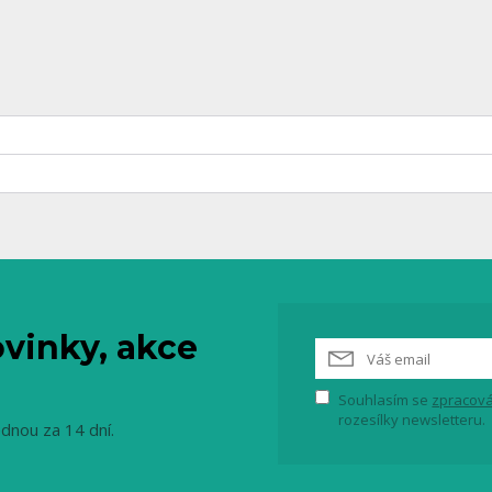
vinky, akce
Souhlasím se
zpracová
rozesílky newsletteru.
ednou za 14 dní.