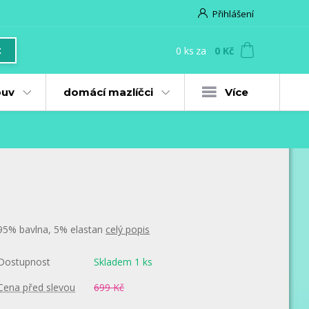
Přihlášení
0
ks
za
0 Kč
t
uv
domácí mazlíčci
Více
95% bavlna, 5% elastan
celý popis
Dostupnost
Skladem 1 ks
Cena před slevou
699 Kč