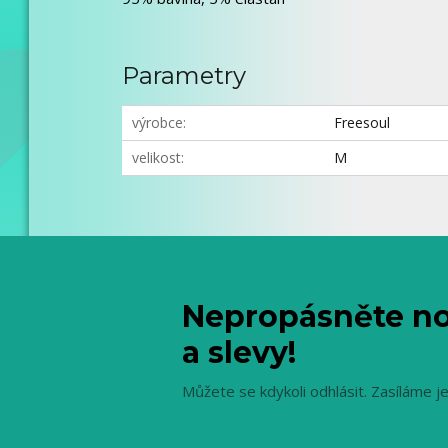
Parametry
výrobce
Freesoul
velikost
M
Nepropásněte no
a slevy!
Můžete se kdykoli odhlásit. Zasíláme j