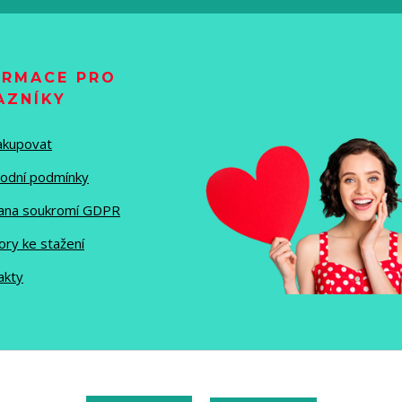
ORMACE PRO
AZNÍKY
nakupovat
odní podmínky
ana soukromí GDPR
ory ke stažení
akty