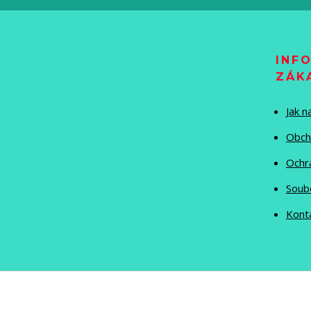
INF
ZÁK
Jak 
Obch
Ochr
Soub
Kont