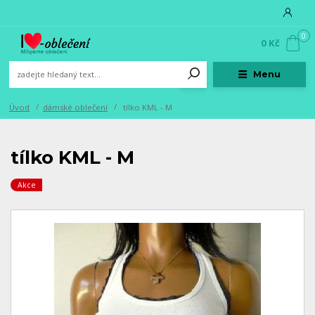
0
0 Kč
Menu
Úvod
dámské oblečení
tílko KML - M
tílko KML - M
Akce