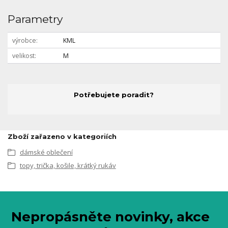
Parametry
výrobce
KML
velikost
M
Potřebujete poradit?
Zboží zařazeno v kategoriích
dámské oblečení
topy, trička, košile, krátký rukáv
Nepropásněte novinky, akce