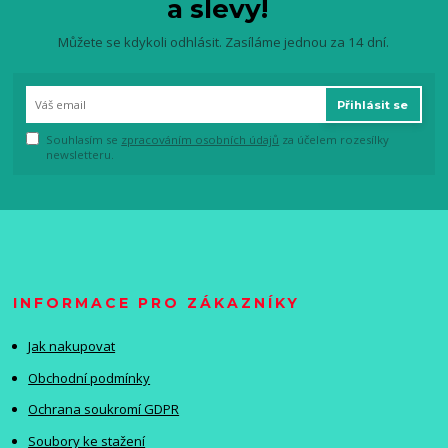
a slevy!
Můžete se kdykoli odhlásit. Zasíláme jednou za 14 dní.
Přihlásit se
Souhlasím se
zpracováním osobních údajů
za účelem rozesílky
newsletteru.
INFORMACE PRO ZÁKAZNÍKY
Jak nakupovat
Obchodní podmínky
Ochrana soukromí GDPR
Soubory ke stažení