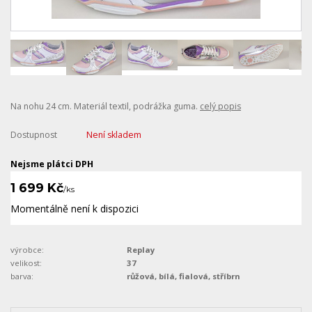
Na nohu 24 cm. Materiál textil, podrážka guma.
celý popis
Dostupnost
Není skladem
Nejsme plátci DPH
1 699 Kč
/
ks
Momentálně není k dispozici
výrobce:
Replay
velikost:
37
barva:
růžová, bílá, fialová, stříbrn