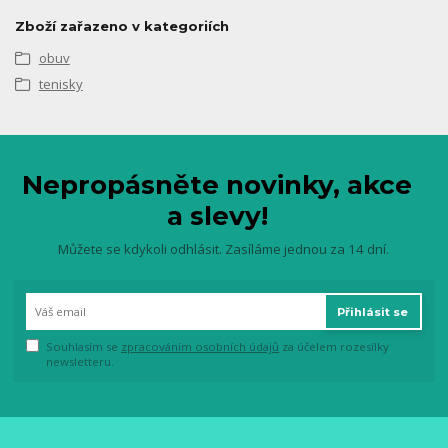
Zboží zařazeno v kategoriích
obuv
tenisky
Nepropásněte novinky, akce
a slevy!
Můžete se kdykoli odhlásit. Zasíláme jednou za 14 dní.
Přihlásit se
Souhlasím se
zpracováním osobních údajů
za účelem rozesílky
newsletteru.