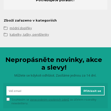
Potřebujete poradit?
Zboží zařazeno v kategoriích
módní doplňky
kabelky, tašky, peněženky
Nepropásněte novinky, akce
a slevy!
Můžete se kdykoli odhlásit. Zasíláme jednou za 14 dní.
Přihlásit se
Souhlasím se
zpracováním osobních údajů
za účelem rozesílky
newsletteru.