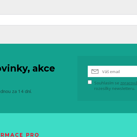
vinky, akce
Souhlasím se
zpracová
rozesílky newsletteru.
ednou za 14 dní.
ORMACE PRO