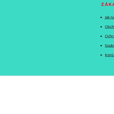
ZÁK
Jak 
Obch
Ochr
Soub
Kont