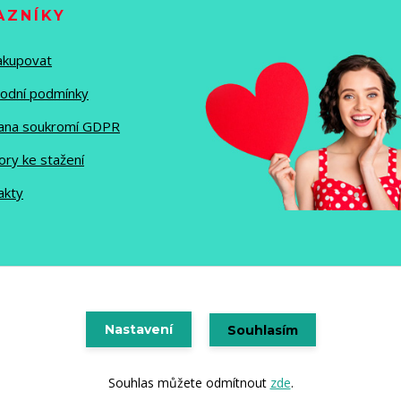
AZNÍKY
nakupovat
odní podmínky
ana soukromí GDPR
ory ke stažení
akty
Vytvořeno na
Nastavení
Eshop-rychle.cz
Souhlasím
Souhlas můžete odmítnout
zde
.