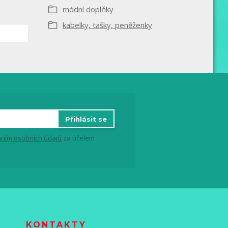
módní doplňky
kabelky, tašky, peněženky
Přihlásit se
ním osobních údajů
za účelem
KONTAKTY