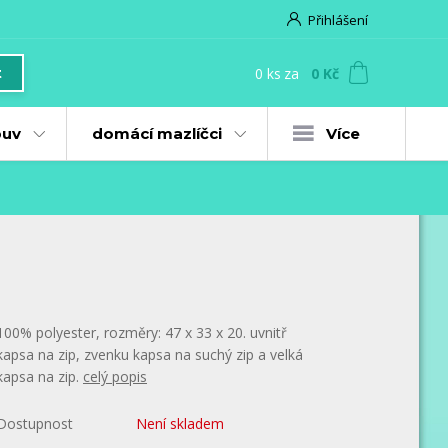
Přihlášení
0
ks
za
0 Kč
t
uv
domácí mazlíčci
Více
100% polyester, rozměry: 47 x 33 x 20. uvnitř
kapsa na zip, zvenku kapsa na suchý zip a velká
kapsa na zip.
celý popis
Dostupnost
Není skladem