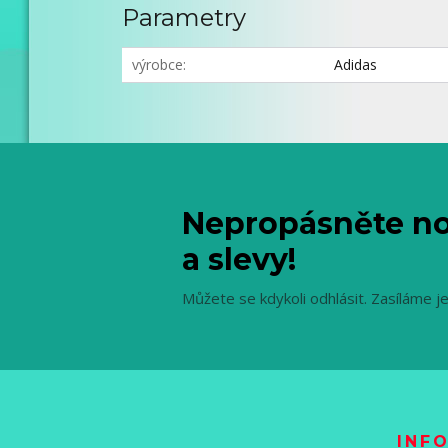
Parametry
výrobce
Adidas
Nepropásněte no
a slevy!
Můžete se kdykoli odhlásit. Zasíláme j
INF