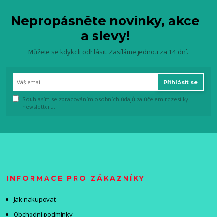
Nepropásněte novinky, akce
a slevy!
Můžete se kdykoli odhlásit. Zasíláme jednou za 14 dní.
Přihlásit se
Souhlasím se
zpracováním osobních údajů
za účelem rozesílky
newsletteru.
INFORMACE PRO ZÁKAZNÍKY
Jak nakupovat
Obchodní podmínky