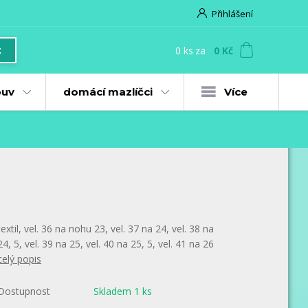
Přihlášení
0
ks
za
0 Kč
t
uv
domácí mazlíčci
Více
textil, vel. 36 na nohu 23, vel. 37 na 24, vel. 38 na
24, 5, vel. 39 na 25, vel. 40 na 25, 5, vel. 41 na 26
celý popis
Dostupnost
Skladem 1 ks