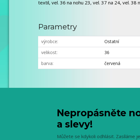
textil, vel. 36 na nohu 23, vel. 37 na 24, vel. 38 
Parametry
výrobce
Ostatní
velikost
36
barva
červená
Nepropásněte no
a slevy!
Můžete se kdykoli odhlásit. Zasíláme j