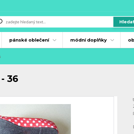
Hleda
pánské oblečení
módní doplňky
ob
6
- 36