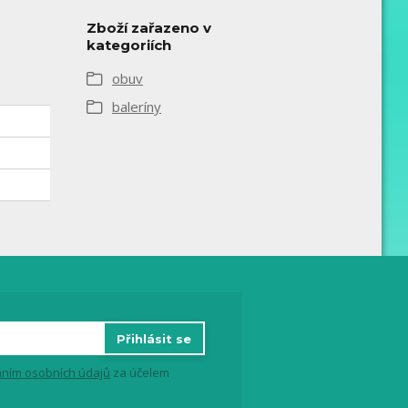
Zboží zařazeno v
kategoriích
obuv
baleríny
Přihlásit se
ním osobních údajů
za účelem