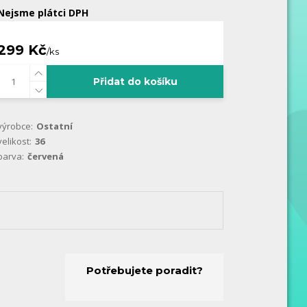
Nejsme plátci DPH
299 Kč
/
ks
Přidat do košíku
výrobce:
Ostatní
velikost:
36
barva:
červená
Potřebujete poradit?