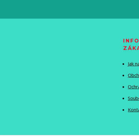
INF
ZÁK
Jak 
Obch
Ochr
Soub
Kont