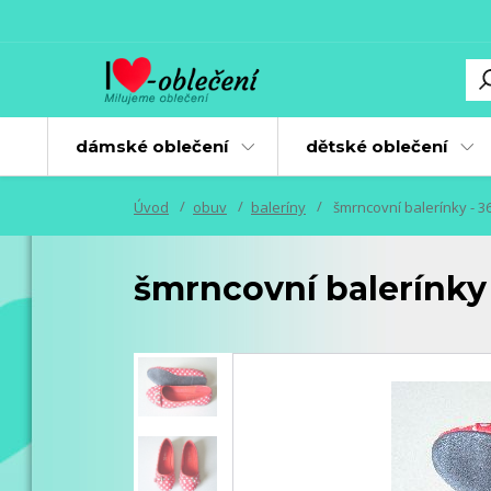
dámské oblečení
dětské oblečení
Úvod
obuv
baleríny
šmrncovní balerínky - 3
šmrncovní balerínky 