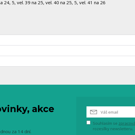
na 24, 5, vel. 39 na 25, vel. 40 na 25, 5, vel. 41 na 26
vinky, akce
Souhlasím se
zpracová
rozesílky newsletteru.
ednou za 14 dní.