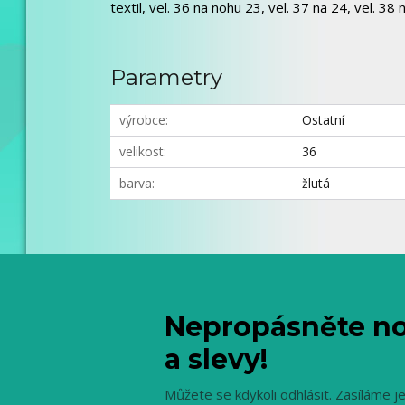
textil, vel. 36 na nohu 23, vel. 37 na 24, vel. 38 
Parametry
výrobce
Ostatní
velikost
36
barva
žlutá
Nepropásněte no
a slevy!
Můžete se kdykoli odhlásit. Zasíláme j