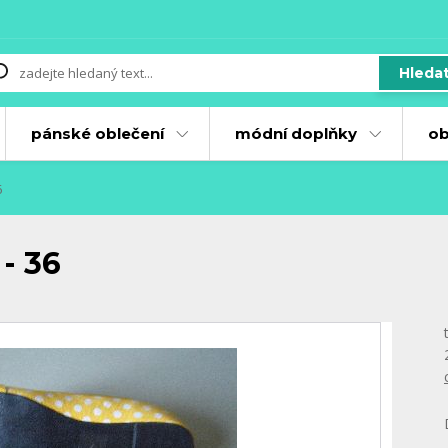
Hleda
pánské oblečení
módní doplňky
ob
6
- 36