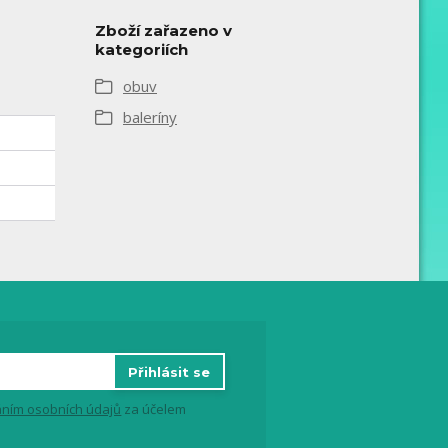
Zboží zařazeno v
kategoriích
obuv
baleríny
Přihlásit se
ním osobních údajů
za účelem