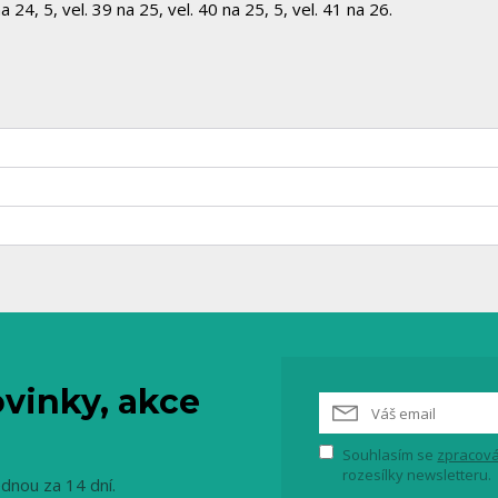
na 24, 5, vel. 39 na 25, vel. 40 na 25, 5, vel. 41 na 26.
vinky, akce
Souhlasím se
zpracová
rozesílky newsletteru.
ednou za 14 dní.