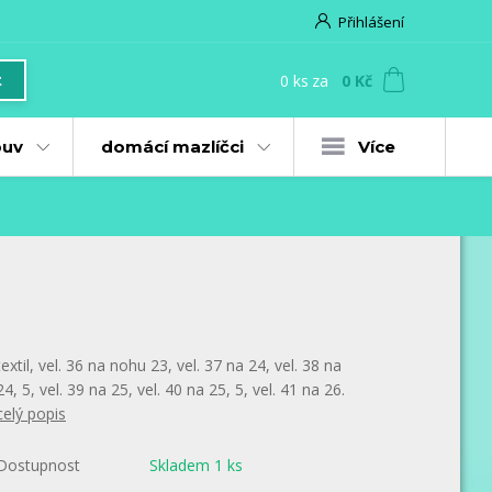
Přihlášení
0
ks
za
0 Kč
t
uv
domácí mazlíčci
Více
textil, vel. 36 na nohu 23, vel. 37 na 24, vel. 38 na
24, 5, vel. 39 na 25, vel. 40 na 25, 5, vel. 41 na 26.
celý popis
Dostupnost
Skladem 1 ks