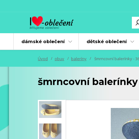
dámské oblečení
dětské oblečení
Úvod
obuv
baleríny
šmrncovní balerínky - 3
šmrncovní balerínky 