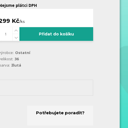
Nejsme plátci DPH
299 Kč
/
ks
Přidat do košíku
výrobce:
Ostatní
velikost:
36
barva:
žlutá
Potřebujete poradit?