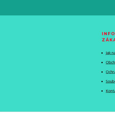
INF
ZÁK
Jak 
Obch
Ochr
Soub
Kont