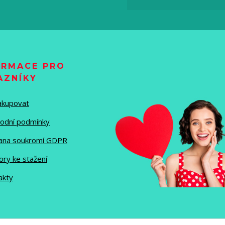
ORMACE PRO
AZNÍKY
nakupovat
odní podmínky
ana soukromí GDPR
ory ke stažení
akty