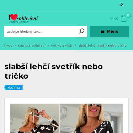
0
0 Kč
Menu
Úvod
dámské oblečení
vel. XL a větší
slabší lehčí svetřík nebo tričko
slabší lehčí svetřík nebo
tričko
Novinka