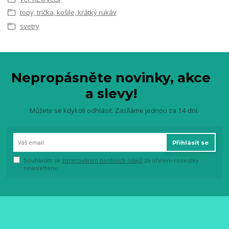
topy, trička, košile, krátký rukáv
svetry
Nepropásněte novinky, akce
a slevy!
Můžete se kdykoli odhlásit. Zasíláme jednou za 14 dní.
Přihlásit se
Souhlasím se
zpracováním osobních údajů
za účelem rozesílky
newsletteru.