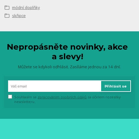
módní doplňky
skřipce
Nepropásněte novinky, akce
a slevy!
Můžete se kdykoli odhlásit. Zasíláme jednou za 14 dní.
Přihlásit se
Souhlasím se
zpracováním osobních údajů
za účelem rozesílky
newsletteru.