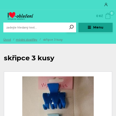
0
0 Kč
Menu
Úvod
módní doplňky
skřipce 3 kusy
skřipce 3 kusy