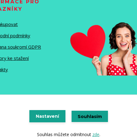
ORMACE PRO
AZNÍKY
nakupovat
odní podmínky
ana soukromí GDPR
ory ke stažení
akty
Vytvořeno na
Nastavení
Eshop-rychle.cz
Souhlasím
Souhlas můžete odmítnout
zde
.