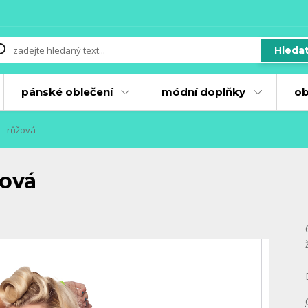
Hleda
pánské oblečení
módní doplňky
ob
 - růžová
žová