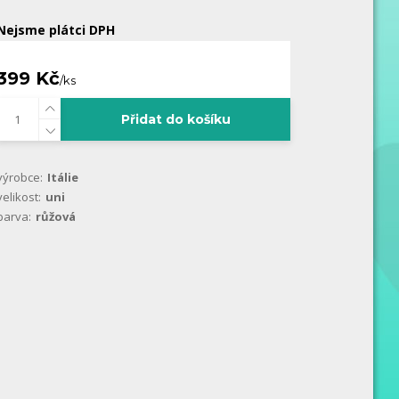
Nejsme plátci DPH
399 Kč
/
ks
Přidat do košíku
výrobce:
Itálie
velikost:
uni
barva:
růžová