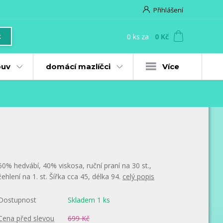
Přihlášení
0
ks
za
0 Kč
t
uv
domácí mazlíčci
Více
60% hedvábí, 40% viskosa, ruční praní na 30 st.,
žehlení na 1. st. Šířka cca 45, délka 94.
celý popis
Dostupnost
Skladem 1 ks
Cena před slevou
699 Kč