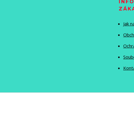
INF
ZÁK
Jak 
Obch
Ochr
Soub
Kont