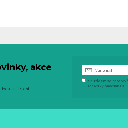
vinky, akce
Souhlasím se
zpracová
rozesílky newsletteru.
ednou za 14 dní.