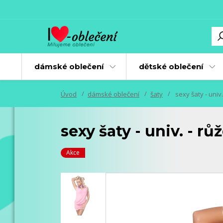
dámské oblečení
dětské oblečení
Úvod
dámské oblečení
šaty
sexy šaty - univ.
sexy šaty - univ. - rů
Akce