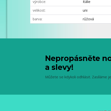
výrobce
Itálie
velikost
uni
barva
růžová
Nepropásněte no
a slevy!
Můžete se kdykoli odhlásit. Zasíláme j