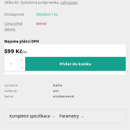
délka 83. Vyztužená podprsenka.
celý popis
Dostupnost
Skladem 1 ks
Cena před
899 Kč
slevou
Nejsme plátci DPH
599 Kč
/
ks
Přidat do košíku
výrobce:
Itálie
velikost:
uni
barva:
vícebarevná
Kompletní specifikace
Parametry