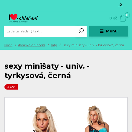
0
0 Kč
Menu
Úvod
dámské oblečení
šaty
sexy minišaty - univ. - tyrkysová, černá
sexy minišaty - univ. -
tyrkysová, černá
Akce