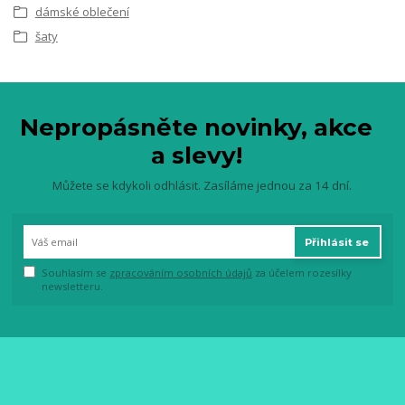
dámské oblečení
šaty
Nepropásněte novinky, akce
a slevy!
Můžete se kdykoli odhlásit. Zasíláme jednou za 14 dní.
Přihlásit se
Souhlasím se
zpracováním osobních údajů
za účelem rozesílky
newsletteru.