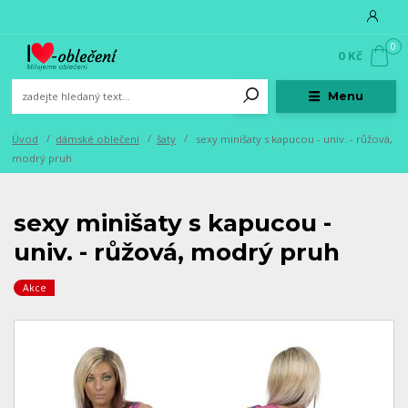
0
0 Kč
Menu
Úvod
dámské oblečení
šaty
sexy minišaty s kapucou - univ. - růžová,
modrý pruh
sexy minišaty s kapucou -
univ. - růžová, modrý pruh
Akce