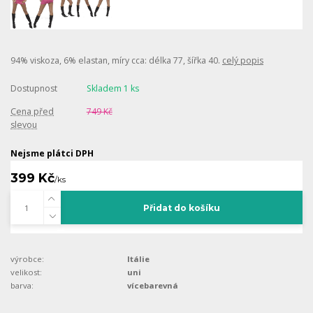
94% viskoza, 6% elastan, míry cca: délka 77, šířka 40.
celý popis
Dostupnost
Skladem 1 ks
Cena před
749 Kč
slevou
Nejsme plátci DPH
399 Kč
/
ks
Přidat do košíku
výrobce:
Itálie
velikost:
uni
barva:
vícebarevná