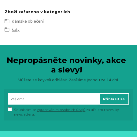
Zboží zařazeno v kategoriích
dámské oblečení
šaty
Nepropásněte novinky, akce
a slevy!
Můžete se kdykoli odhlásit. Zasíláme jednou za 14 dní.
Přihlásit se
Souhlasím se
zpracováním osobních údajů
za účelem rozesílky
newsletteru.