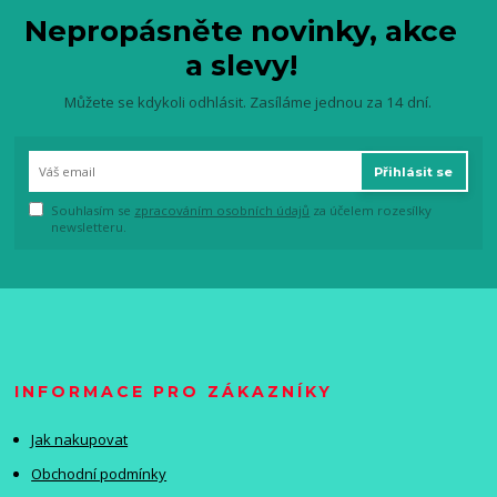
Nepropásněte novinky, akce
a slevy!
Můžete se kdykoli odhlásit. Zasíláme jednou za 14 dní.
Přihlásit se
Souhlasím se
zpracováním osobních údajů
za účelem rozesílky
newsletteru.
INFORMACE PRO ZÁKAZNÍKY
Jak nakupovat
Obchodní podmínky