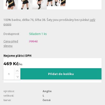
100% bavlna, délka 76, šířka 38. Šaty jsou prodávány bez pásku!
celý
popis
Dostupnost
Skladem 1 ks
Cena před
799 Kč
slevou
Nejsme plátci DPH
469 Kč
/
ks
Přidat do košíku
výrobce:
Anglie
velikost:
L
barva:
černá