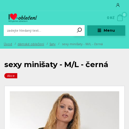
0
0 Kč
Menu
Úvod
dámské oblečení
šaty
sexy minišaty - M/L - černá
sexy minišaty - M/L - černá
Akce