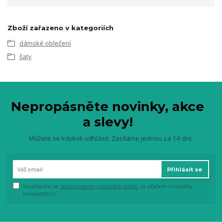
Zboží zařazeno v kategoriích
dámské oblečení
šaty
Nepropásněte novinky, akce
a slevy!
Můžete se kdykoli odhlásit. Zasíláme jednou za 14 dní.
Přihlásit se
Souhlasím se
zpracováním osobních údajů
za účelem rozesílky
newsletteru.