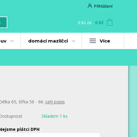
Přihlášení
0
ks
za
0 Kč
t
uv
domácí mazlíčci
Více
Délka 65, šířka 56 - 66.
celý popis
Dostupnost
Skladem 1 ks
Nejsme plátci DPH