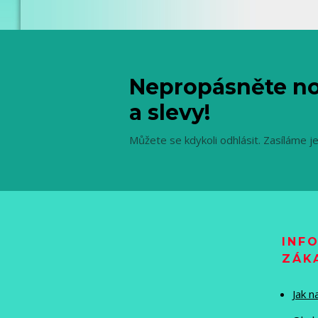
Nepropásněte no
a slevy!
Můžete se kdykoli odhlásit. Zasíláme j
INF
ZÁK
Jak 