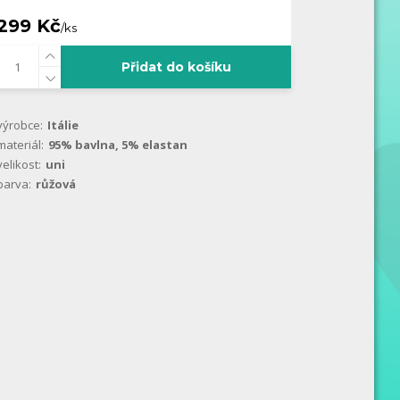
299 Kč
/
ks
Přidat do košíku
výrobce:
Itálie
materiál:
95% bavlna, 5% elastan
velikost:
uni
barva:
růžová