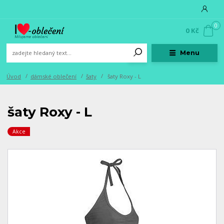
0
0 Kč
Menu
Úvod
dámské oblečení
šaty
šaty Roxy - L
šaty Roxy - L
Akce