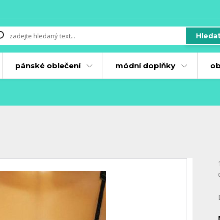
Hleda
pánské oblečení
módní doplňky
ob