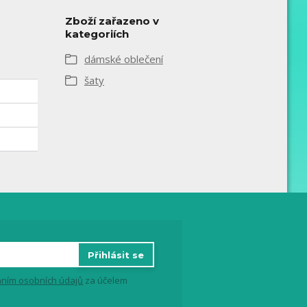
Zboží zařazeno v
kategoriích
dámské oblečení
šaty
Přihlásit se
ním osobních údajů
za účelem