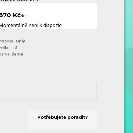
870 Kč
/
ks
Momentálně není k dispozici
výrobce:
Only
velikost:
S
barva:
černá
Potřebujete poradit?