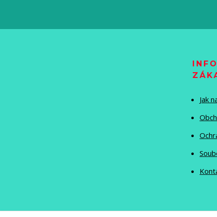
INF
ZÁK
Jak 
Obch
Ochr
Soub
Kont