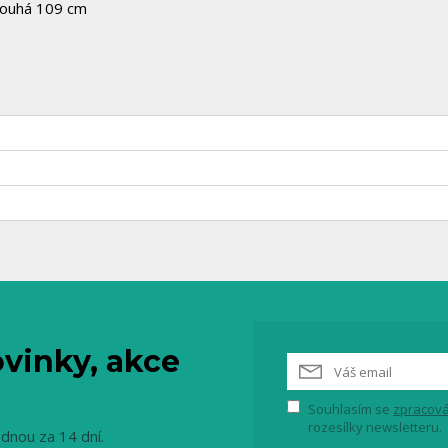
dlouhá 109 cm
vinky, akce
Souhlasím se
zpracová
rozesílky newsletteru.
ednou za 14 dní.