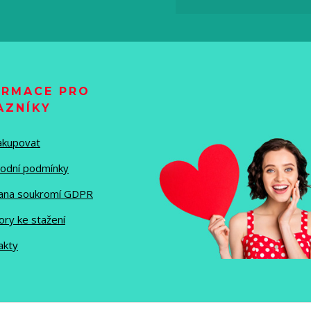
ORMACE PRO
AZNÍKY
nakupovat
odní podmínky
ana soukromí GDPR
ory ke stažení
akty