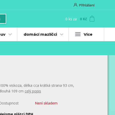
Přihlášení
0
ks
za
0 Kč
t
uv
domácí mazlíčci
Více
100% viskoza, délka cca krátká strana 93 cm,
dlouhá 109 cm
celý popis
Dostupnost
Není skladem
Nejsme plátci DPH