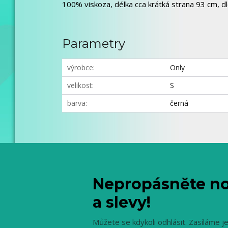
100% viskoza, délka cca krátká strana 93 cm, 
Parametry
výrobce
Only
velikost
S
barva
černá
Nepropásněte no
a slevy!
Můžete se kdykoli odhlásit. Zasíláme j