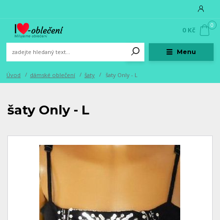
0
0 Kč
Menu
Úvod
dámské oblečení
šaty
šaty Only - L
šaty Only - L