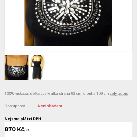
100% viskoza, délka cca krátká strana 93 cm, dlouhá 109 cm
celý popis
Dostupnost
Není skladem
Nejsme plátci DPH
870 Kč
/
ks