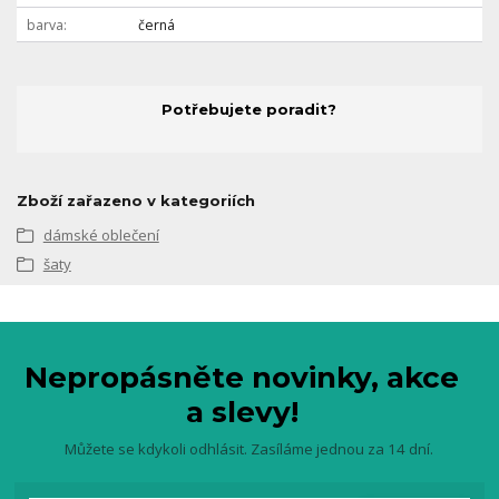
barva
černá
Potřebujete poradit?
Zboží zařazeno v kategoriích
dámské oblečení
šaty
Nepropásněte novinky, akce
a slevy!
Můžete se kdykoli odhlásit. Zasíláme jednou za 14 dní.