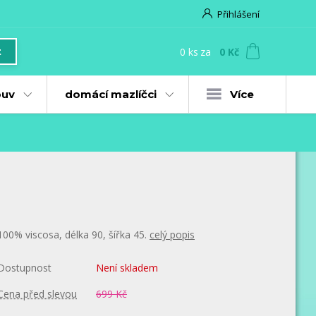
Přihlášení
0
ks
za
0 Kč
t
uv
domácí mazlíčci
Více
100% viscosa, délka 90, šířka 45.
celý popis
Dostupnost
Není skladem
Cena před slevou
699 Kč