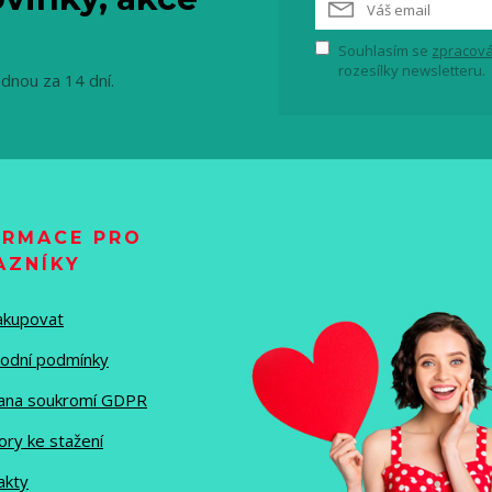
Souhlasím se
zpracová
rozesílky newsletteru.
ednou za 14 dní.
ORMACE PRO
AZNÍKY
nakupovat
odní podmínky
ana soukromí GDPR
ory ke stažení
akty