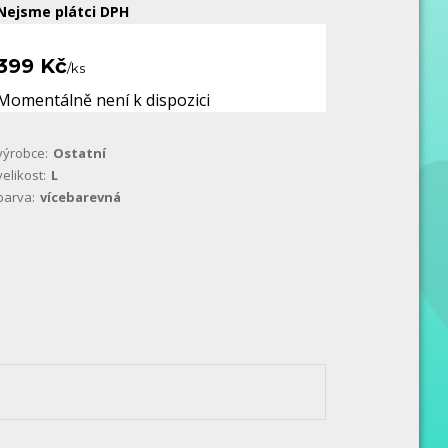
Nejsme plátci DPH
399 Kč
/
ks
Momentálně není k dispozici
výrobce:
Ostatní
velikost:
L
barva:
vícebarevná