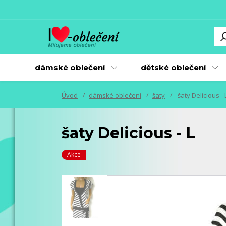
dámské oblečení
dětské oblečení
Úvod
dámské oblečení
šaty
šaty Delicious - 
šaty Delicious - L
Akce