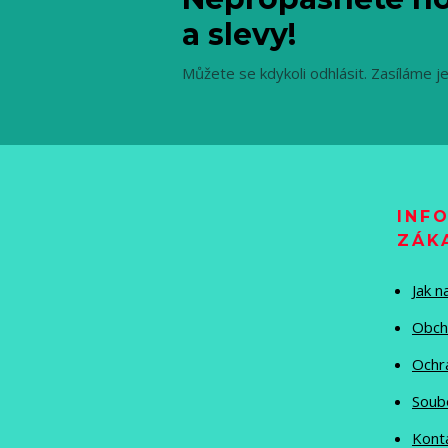
a slevy!
Můžete se kdykoli odhlásit. Zasíláme j
INF
ZÁK
Jak 
Obch
Ochr
Soub
Kont