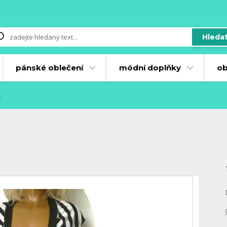
Hleda
pánské oblečení
módní doplňky
ob
L