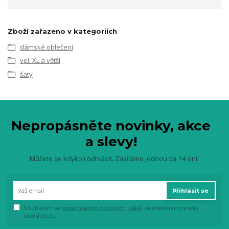
Zboží zařazeno v kategoriích
dámské oblečení
vel. XL a větší
šaty
Nepropásněte novinky, akce
a slevy!
Můžete se kdykoli odhlásit. Zasíláme jednou za 14 dní.
Přihlásit se
Souhlasím se
zpracováním osobních údajů
za účelem rozesílky
newsletteru.