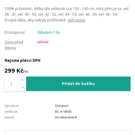
100% polyester, délka dle velikosti cca 130 - 140 cm. míry přes prsa. vel.
38 - 47, vel. 40 - 50, vel. 42 - 52, vel. 44 - 54, vel. 46 - 56, vel. 48 - 59.
Dvojitá látka, aby nebyly průhledné.
celý popis
Dostupnost
Skladem 1 ks
Cena před
699 Kč
slevou
Nejsme plátci DPH
299 Kč
/
ks
Přidat do košíku
výrobce:
Ostatní
velikost:
XL a větší
barva:
vícebarevná