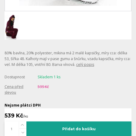
80% bavlna, 20% polyester, mikina má 2 malé kapsičky, míry cca: délka
53, šířka 48. Kalhoty mají v pase gumu a šnůrku, vzadu kapsička, míry cca:
vel. M délka 105, vnitřní 80. Barva vínová.
celý popis
Dostupnost
Skladem 1 ks
Cena před
599 Kč
slevou
Nejsme plátci DPH
539 Kč
/
ks
Přidat do košíku