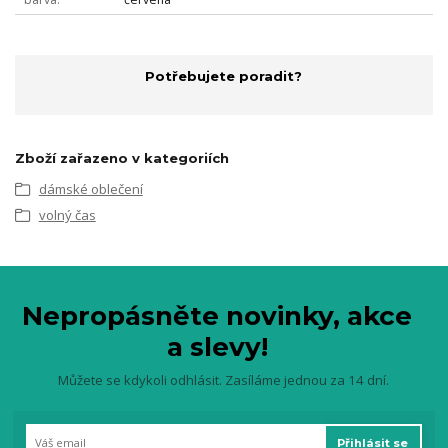
Potřebujete poradit?
Zboží zařazeno v kategoriích
dámské oblečení
volný čas
Nepropásněte novinky, akce
a slevy!
Můžete se kdykoli odhlásit. Zasíláme jednou za 14 dní.
Přihlásit se