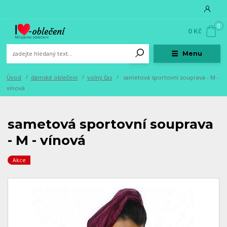
0
0 Kč
Menu
Úvod
dámské oblečení
volný čas
sametová sportovní souprava - M -
vínová
sametová sportovní souprava
- M - vínová
Akce