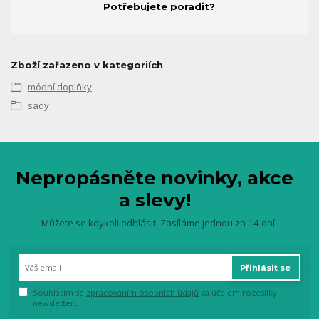
Potřebujete poradit?
Zboží zařazeno v kategoriích
módní doplňky
sady
Nepropásněte novinky, akce
a slevy!
Můžete se kdykoli odhlásit. Zasíláme jednou za 14 dní.
Přihlásit se
Souhlasím se
zpracováním osobních údajů
za účelem rozesílky
newsletteru.