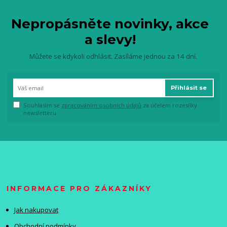
Nepropásněte novinky, akce
a slevy!
Můžete se kdykoli odhlásit. Zasíláme jednou za 14 dní.
Přihlásit se
Souhlasím se
zpracováním osobních údajů
za účelem rozesílky
newsletteru.
INFORMACE PRO ZÁKAZNÍKY
Jak nakupovat
Obchodní podmínky