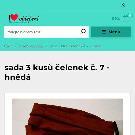
0
0 Kč
Menu
Úvod
módní doplňky
sada 3 kusů čelenek č. 7 - hnědá
sada 3 kusů čelenek č. 7 -
hnědá