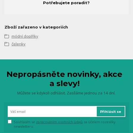
Potřebujete poradit?
Zboží zařazeno v kategoriích
módní doplňky
čelenky
Nepropásněte novinky, akce
a slevy!
Můžete se kdykoli odhlásit. Zasíláme jednou za 14 dní.
Přihlásit se
Souhlasím se
zpracováním osobních údajů
za účelem rozesílky
newsletteru.