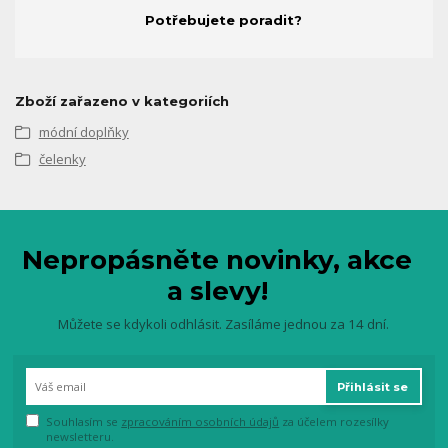
Potřebujete poradit?
Zboží zařazeno v kategoriích
módní doplňky
čelenky
Nepropásněte novinky, akce
a slevy!
Můžete se kdykoli odhlásit. Zasíláme jednou za 14 dní.
Přihlásit se
Souhlasím se
zpracováním osobních údajů
za účelem rozesílky
newsletteru.