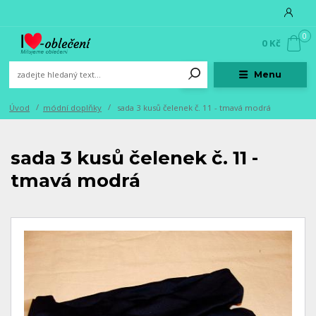
0
0 Kč
Menu
Úvod
módní doplňky
sada 3 kusů čelenek č. 11 - tmavá modrá
sada 3 kusů čelenek č. 11 -
tmavá modrá