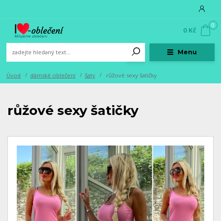
0
0 Kč
Menu
Úvod
dámské oblečení
šaty
růžové sexy šatičky
růžové sexy šatičky