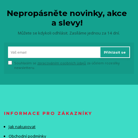
Nepropásněte novinky, akce
a slevy!
Můžete se kdykoli odhlásit. Zasíláme jednou za 14 dní.
Přihlásit se
Souhlasím se
zpracováním osobních údajů
za účelem rozesílky
newsletteru.
INFORMACE PRO ZÁKAZNÍKY
Jak nakupovat
Obchodní podmínky