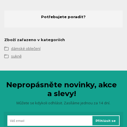
Potřebujete poradit?
Zboží zařazeno v kategoriích
dámské oblečení
sukně
Nepropásněte novinky, akce
a slevy!
Můžete se kdykoli odhlásit. Zasíláme jednou za 14 dní.
Přihlásit se