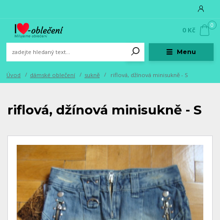
0
0 Kč
Menu
Úvod
dámské oblečení
sukně
riflová, džínová minisukně - S
riflová, džínová minisukně - S