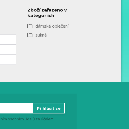
Zboží zařazeno v
kategoriích
dámské oblečení
sukně
Přihlásit se
ním osobních údajů
za účelem