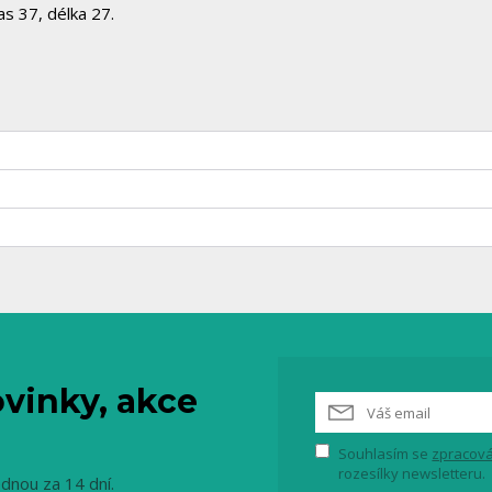
as 37, délka 27.
vinky, akce
Souhlasím se
zpracová
rozesílky newsletteru.
ednou za 14 dní.