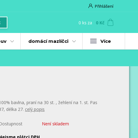
Přihlášení
0
ks
za
0 Kč
t
uv
domácí mazlíčci
Více
100% bavlna, praní na 30 st. , žehlení na 1. st. Pas
37, délka 27.
celý popis
Dostupnost
Není skladem
Nejsme plátci DPH