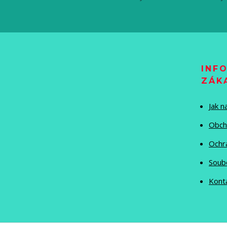
INF
ZÁK
Jak 
Obch
Ochr
Soub
Kont