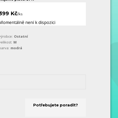
399 Kč
/
ks
Momentálně není k dispozici
výrobce:
Ostatní
velikost:
M
barva:
modrá
Potřebujete poradit?