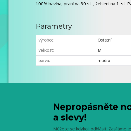
100% bavlna, praní na 30 st. , žehlení na 1. st. P
Parametry
výrobce
Ostatní
velikost
M
barva
modrá
Nepropásněte no
a slevy!
Můžete se kdykoli odhlásit. Zasíláme j