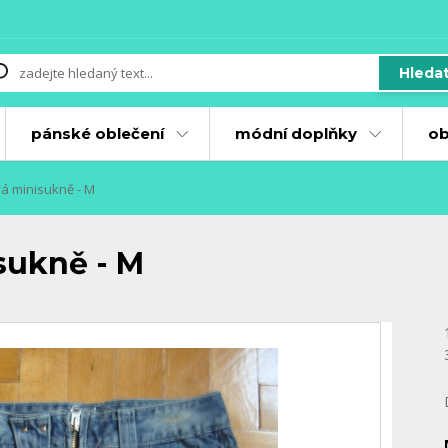
Hleda
pánské oblečení
módní doplňky
ob
vá minisukně - M
isukně - M