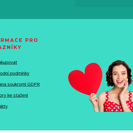
ORMACE PRO
AZNÍKY
nakupovat
odní podmínky
ana soukromí GDPR
ory ke stažení
akty