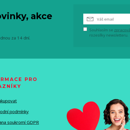
vinky, akce
Souhlasím se
zpracová
rozesílky newsletteru.
ednou za 14 dní.
ORMACE PRO
AZNÍKY
nakupovat
odní podmínky
ana soukromí GDPR