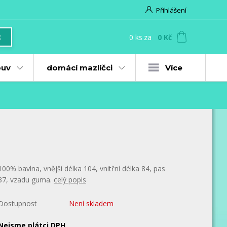
Přihlášení
0
ks
za
0 Kč
t
uv
domácí mazlíčci
Více
100% bavlna, vnější délka 104, vnitřní délka 84, pas
37, vzadu guma.
celý popis
Dostupnost
Není skladem
Nejsme plátci DPH