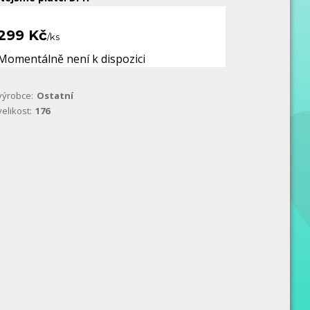
299 Kč
/
ks
Momentálně není k dispozici
výrobce:
Ostatní
velikost:
176