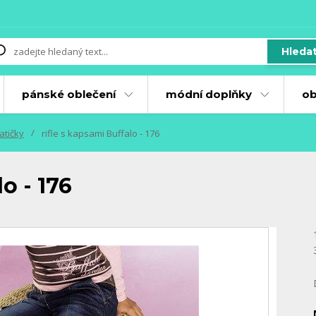
Hleda
pánské oblečení
módní doplňky
ob
atičky
rifle s kapsami Buffalo - 176
o - 176