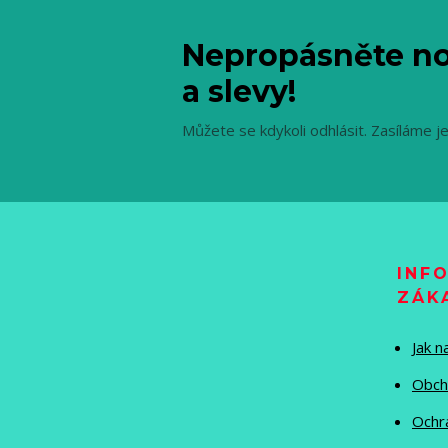
Nepropásněte no
a slevy!
Můžete se kdykoli odhlásit. Zasíláme j
INF
ZÁK
Jak 
Obch
Ochr