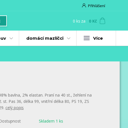
Přihlášení
0
ks
za
0 Kč
t
uv
domácí mazlíčci
Více
98% bavlna, 2% elastan. Praní na 40 st., žehlení na
2. st. Pas 36, délka 99, vnitřní délka 80, PS 19, ZS
29.
celý popis
Dostupnost
Skladem 1 ks