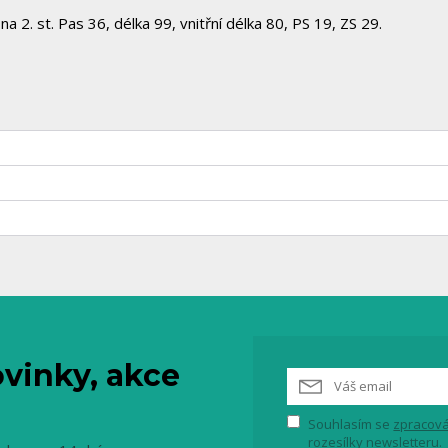
na 2. st. Pas 36, délka 99, vnitřní délka 80, PS 19, ZS 29.
vinky, akce
Souhlasím se
zpracová
rozesílky newsletteru.