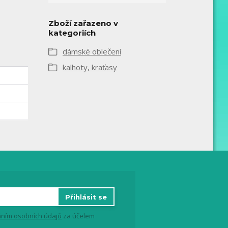
Zboží zařazeno v
kategoriích
dámské oblečení
kalhoty, kraťasy
Přihlásit se
ním osobních údajů
za účelem