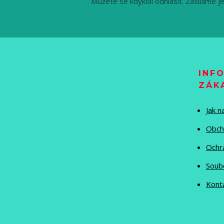
Můžete se kdykoli odhlásit. Zasíláme j
INF
ZÁK
Jak 
Obch
Ochr
Soub
Kont