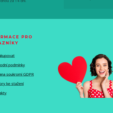
ednou za 14 dní.
ORMACE PRO
AZNÍKY
nakupovat
odní podmínky
ana soukromí GDPR
ory ke stažení
akty