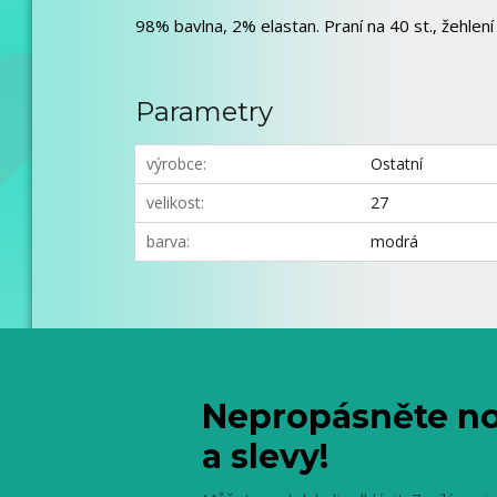
98% bavlna, 2% elastan. Praní na 40 st., žehlení 
Parametry
výrobce
Ostatní
velikost
27
barva
modrá
Nepropásněte no
a slevy!