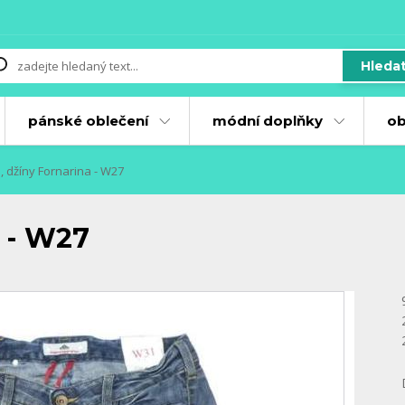
Hleda
pánské oblečení
módní doplňky
ob
e, džíny Fornarina - W27
a - W27