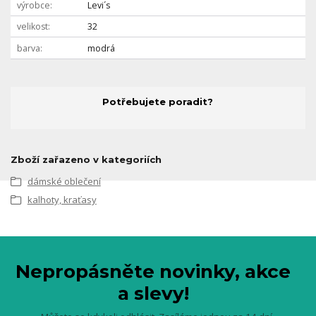
výrobce
Levi´s
velikost
32
barva
modrá
Potřebujete poradit?
Zboží zařazeno v kategoriích
dámské oblečení
kalhoty, kraťasy
Nepropásněte novinky, akce
a slevy!