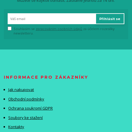
Můžete se kdykoli odhlásit. Zasíláme jednou za 14 dní.
Přihlásit se
Souhlasím se
zpracováním osobních údajů
za účelem rozesílky
newsletteru.
INFORMACE PRO ZÁKAZNÍKY
Jak nakupovat
Obchodní podmínky
Ochrana soukromí GDPR
Soubory ke stažení
Kontakty