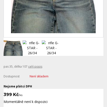
pas 35, délka 107
celý popis
Dostupnost
Není skladem
Nejsme plátci DPH
399 Kč
/
ks
Momentálně není k dispozici