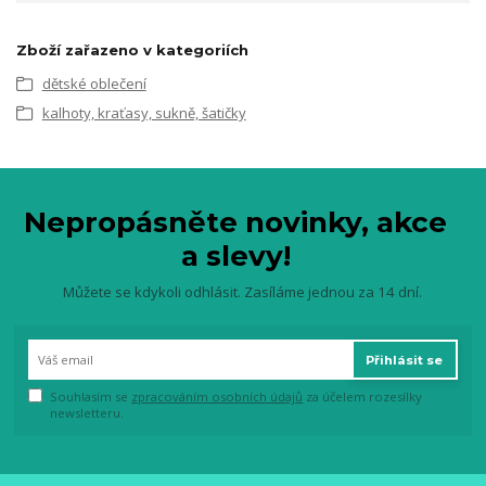
Zboží zařazeno v kategoriích
dětské oblečení
kalhoty, kraťasy, sukně, šatičky
Nepropásněte novinky, akce
a slevy!
Můžete se kdykoli odhlásit. Zasíláme jednou za 14 dní.
Přihlásit se
Souhlasím se
zpracováním osobních údajů
za účelem rozesílky
newsletteru.