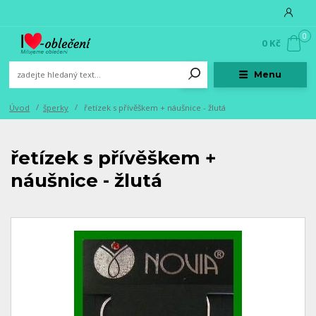
0
0 Kč
Menu
Úvod
šperky
řetízek s přívěškem + náušnice - žlutá
řetízek s přívěškem +
náušnice - žlutá