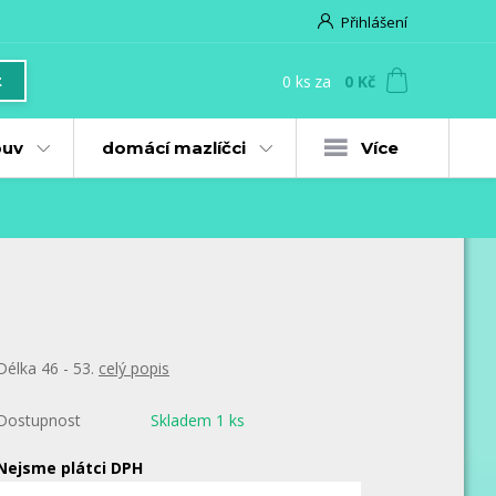
Přihlášení
0
ks
za
0 Kč
t
uv
domácí mazlíčci
Více
Délka 46 - 53.
celý popis
Dostupnost
Skladem 1 ks
Nejsme plátci DPH