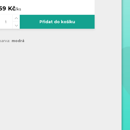
59 Kč
/
ks
Přidat do košíku
barva:
modrá