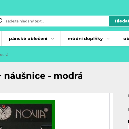
Hleda
pánské oblečení
módní doplňky
ob
modrá
+ náušnice - modrá