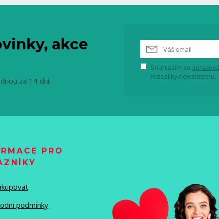
vinky, akce
Souhlasím se
zpracová
rozesílky newsletteru.
ednou za 14 dní.
ORMACE PRO
AZNÍKY
nakupovat
odní podmínky