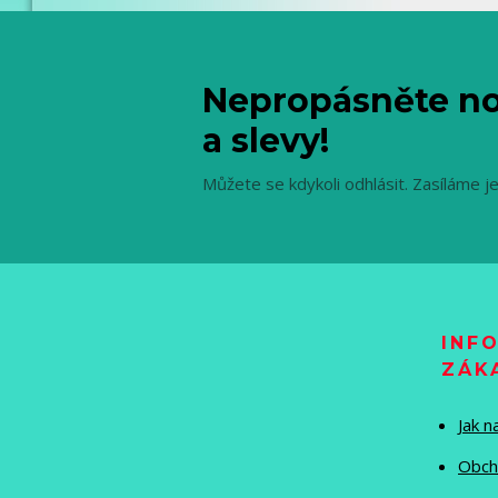
Nepropásněte no
a slevy!
Můžete se kdykoli odhlásit. Zasíláme j
INF
ZÁK
Jak 
Obch