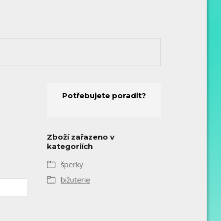
Potřebujete poradit?
Zboží zařazeno v
kategoriích
šperky
bižuterie