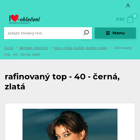
0
0 Kč
Menu
Úvod
dámské oblečení
topy, trička, košile, krátký rukáv
rafinovaný
top - 40 - černá, zlatá
rafinovaný top - 40 - černá,
zlatá