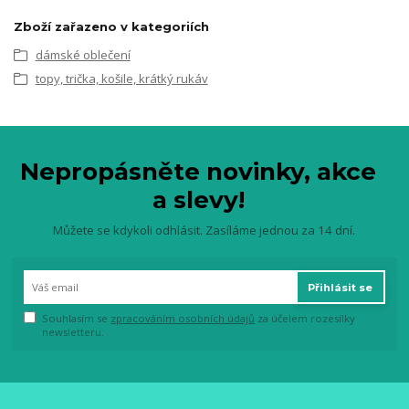
Zboží zařazeno v kategoriích
dámské oblečení
topy, trička, košile, krátký rukáv
Nepropásněte novinky, akce
a slevy!
Můžete se kdykoli odhlásit. Zasíláme jednou za 14 dní.
Přihlásit se
Souhlasím se
zpracováním osobních údajů
za účelem rozesílky
newsletteru.