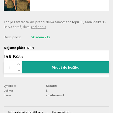
Top je zavázat za krk, přední délka samotného topu 38, zadní délka 35.
Barva černá, zlatá.
celý popis
Dostupnost
Skladem 2 ks
Nejsme plátci DPH
149 Kč
/
ks
Přidat do košíku
výrobce:
Ostatní
velikost:
L
barva:
vícebarevná
Kompletní specifikace
Parametry